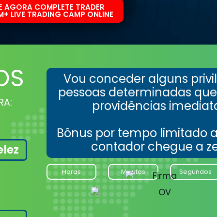
E AGORA COMPLETE TRADER
+ LIVE TRADING CAMP ONLINE
OS
Vou conceder alguns privil
pessoas determinadas qu
RA:
providências imediat
Bônus por tempo limitado a
contador chegue a z
elez
Horas
Minutos
Segundos