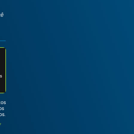
cê
tos
os
os.
r