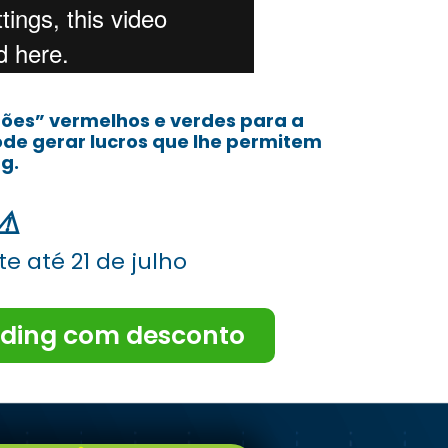
tões” vermelhos e verdes para a
ode gerar lucros que lhe permitem
g.
⚠️
e até 21 de julho
ding com desconto