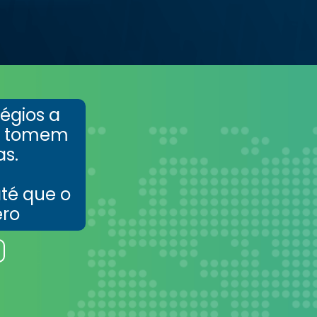
égios a
e tomem
as.
té que o
ero