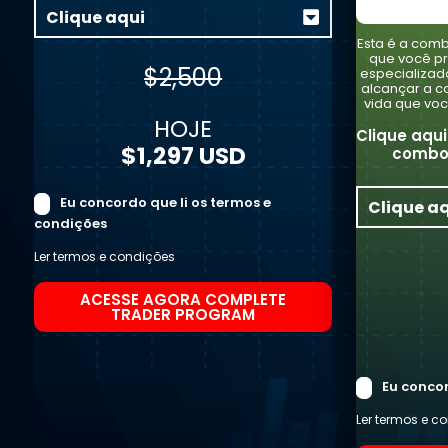
Clique aqui
Esta é a comb
que você pr
$2,500
especializad
alcançar a c
vida que voc
HOJE
Clique aqu
$1,297 USD
combo
Eu concordo que li os termos e
Clique a
condições
Ler termos e condições
ACESSE AGORA COMPLETE
TRADER PROGRAM
Eu concor
Ler termos e c