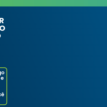
R
MO
O
go
 e
cê