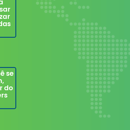
a
sar
zar
 das
ê se
m,
r do
ers