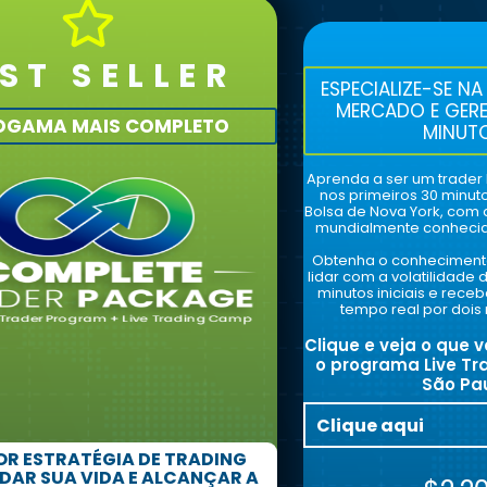
ST SELLER
ESPECIALIZE-SE N
MERCADO E GERE
OGAMA MAIS COMPLETO
MINUTO
Aprenda a ser um trader
nos primeiros 30 minut
Bolsa de Nova York, com a
mundialmente conhecida
Obtenha o conhecimento
lidar com a volatilidad
minutos iniciais e rec
tempo real por dois
Clique e veja o que
o programa Live T
São Pa
Clique aqui
OR ESTRATÉGIA DE TRADING
DAR SUA VIDA E ALCANÇAR A