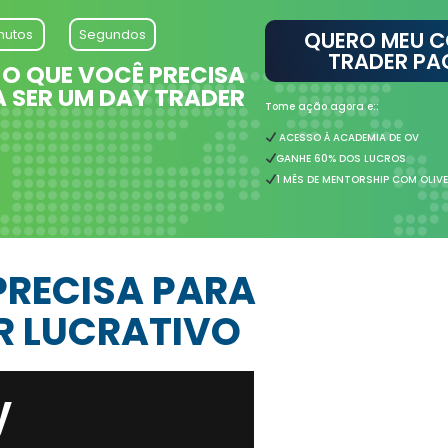
nutos
Segundos
QUERO MEU C
TRADER PA
É O QUE VOCÊ PRECISA
 SER UM DAY TRADER
Tome ação agora e::
ACESSO À ACADEMIA DE OV
GANHE 60% DOS LUCROS
1 MÊS DE MENTORSHIP COM OLIVE
 PRECISA PARA
R LUCRATIVO