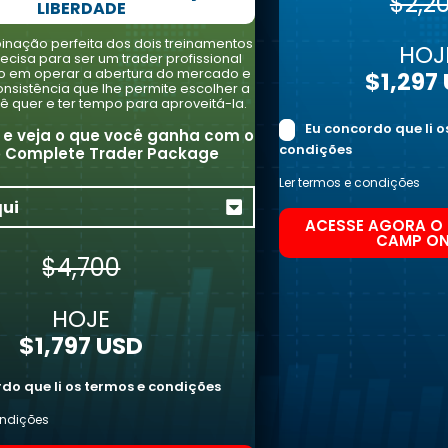
$2,2
LIBERDADE
inação perfeita dos dois treinamentos
HOJ
ecisa para ser um trader profissional
o em operar a abertura do mercado e
$1,297
onsistência que lhe permite escolher a
ê quer e ter tempo para aproveitá-la.
Eu concordo que li o
i e veja o que você ganha com o
condições
 Complete Trader Package
Ler termos e condições
qui
ACESSE AGORA O 
CAMP ON
$4,700
HOJE
$1,797 USD
do que li os termos e condições
ondições