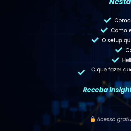
Nesta
Como 
Como es
O setup qu
C
Hei
O que fazer q
Receba insight
Acesso gratu