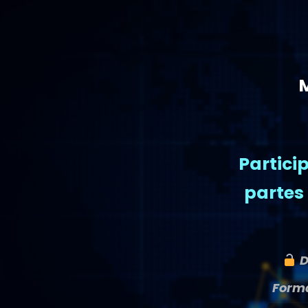
M
Partici
partes 
D
Forma