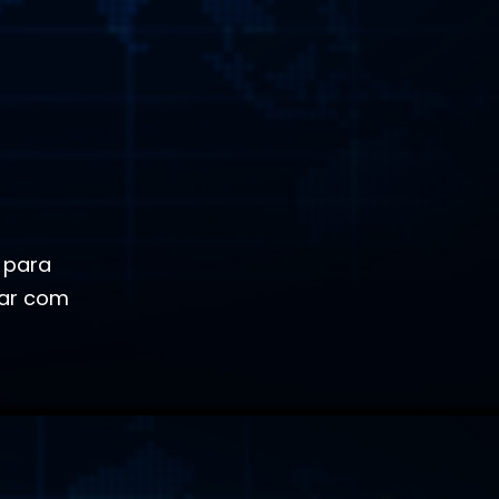
 para
rar com