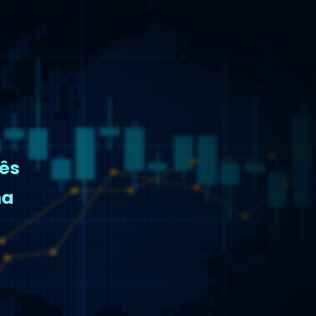
rês
na