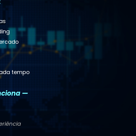
:
as
ding
mercado
cada tempo
nciona —
eriência