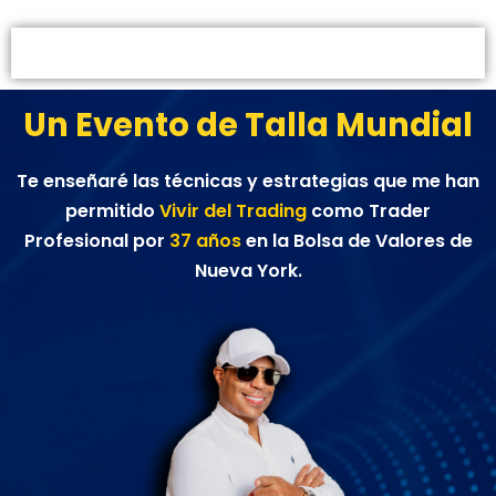
EVENTO PRESENCIAL MADRID -
ESPAÑA
Un Evento de Talla Mundial
Te enseñaré las técnicas y estrategias que me han
permitido
Vivir del Trading
como Trader
Profesional por
37 años
en la Bolsa de Valores de
Nueva York.