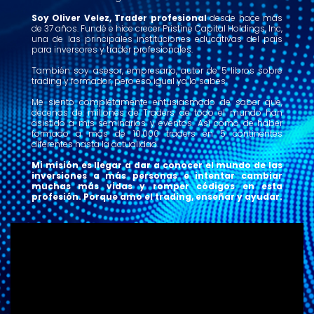
Soy Oliver Velez, Trader profesional
desde hace más
de 37 años. Fundé e hice crecer Pristine Capital Holdings, Inc,
una de las principales instituciones educativas del país
para inversores y trader profesionales.
También soy asesor, empresario, autor de 5 libros sobre
trading y formador, pero eso igual ya lo sabes.
Me siento completamente entusiasmado de saber que,
decenas de millones de Traders de todo el mundo han
asistido a mis seminarios y eventos. Así como de haber
formado a más de 10.000 traders en 5 continentes
diferentes hasta la actualidad.
Mi misión es llegar a dar a conocer el mundo de las
inversiones a más personas e intentar cambiar
muchas más vidas y romper códigos en esta
profesión. Porque amo el trading, enseñar y ayudar.