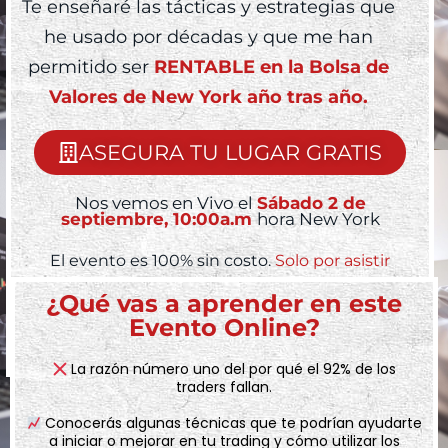
Te enseñaré las tácticas y estrategias que
he usado por décadas y que me han
permitido ser
RENTABLE en la Bolsa de
Valores de New York año tras año.
ASEGURA TU LUGAR GRATIS
Nos vemos en Vivo el
Sábado 2 de
septiembre, 10:00a.m
hora New York
El evento es 100% sin costo.
Solo por asistir
recibes un regalo de gran valor
¿Qué vas a aprender en este
Evento Online?
La razón número uno del por qué el 92% de los
traders fallan.
Conocerás algunas técnicas que te podrían ayudarte
a iniciar o mejorar en tu trading y cómo utilizar los