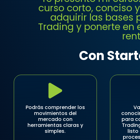
curso corto, conciso 
adquirir las bases 
Trading y ponerte en 
ren
Con Start
Podrás comprender los
Va
movimientos del
conoci
mercado con
para c
herramientas claras y
Trading
simples.
listo
proce