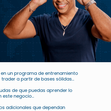
n en un programa de entrenamiento
trader a partir de bases sólidas…
s dudas de que puedas aprender lo
n este negocio…
sos adicionales que dependan