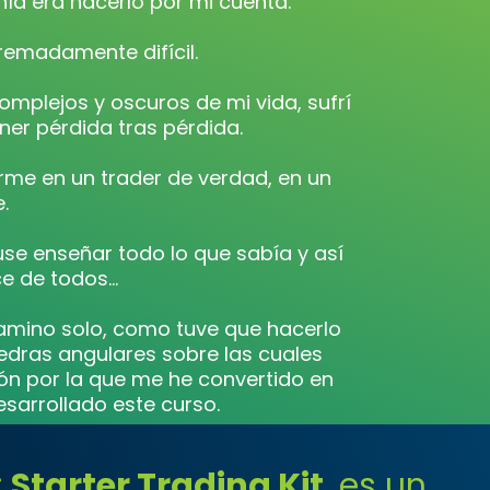
nía era hacerlo por mi cuenta.
tremadamente difícil.
omplejos y oscuros de mi vida, sufrí
ner pérdida tras pérdida.
me en un trader de verdad, en un
.
use enseñar todo lo que sabía y así
ce de todos…
camino solo, como tuve que hacerlo
edras angulares sobre las cuales
zón por la que me he convertido en
esarrollado este curso.
:
Starter Trading Kit
, es un