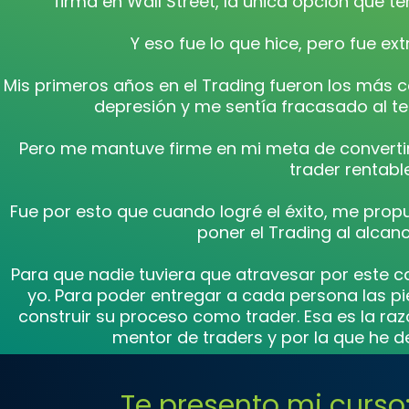
firma en Wall Street, la única opción que te
Y eso fue lo que hice, pero fue ex
Mis primeros años en el Trading fueron los más c
depresión y me sentía fracasado al te
Pero me mantuve firme en mi meta de convertir
trader rentable
Fue por esto que cuando logré el éxito, me prop
poner el Trading al alcan
Para que nadie tuviera que atravesar por este 
yo. Para poder entregar a cada persona las pi
construir su proceso como trader. Esa es la ra
mentor de traders y por la que he d
Te presento mi curso