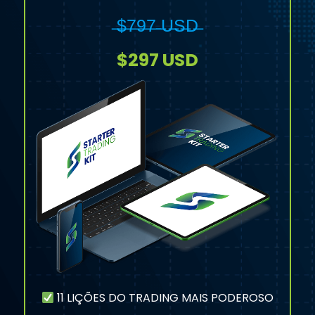
̶$̶7̶9̶7̶ ̶U̶S̶D̶
$297 USD
11 LIÇÕES DO TRADING MAIS PODEROSO