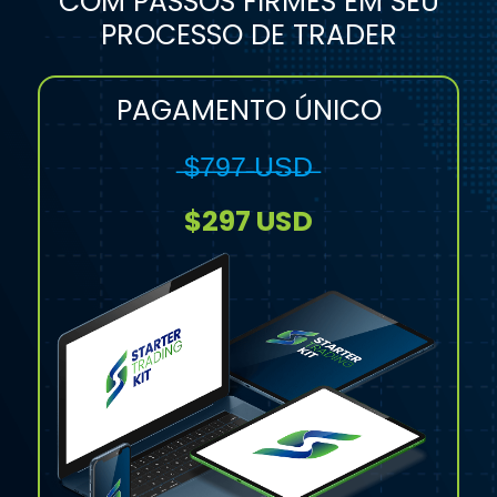
COM PASSOS FIRMES EM SEU
PROCESSO DE TRADER
PAGAMENTO ÚNICO
̶$̶7̶9̶7̶ ̶U̶S̶D̶
$297 USD