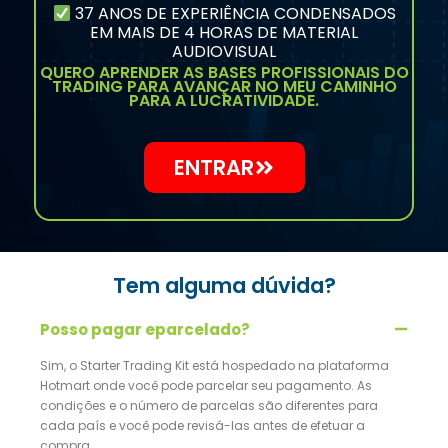
37 ANOS DE EXPERIÊNCIA CONDENSADOS
EM MAIS DE 4 HORAS DE MATERIAL
AUDIOVISUAL
QUERO APRENDER AS BASES PROFISSIONAIS DO
TRADING PARA AVANÇAR NO MEU CAMINHO
PARA A LUCRATIVIDADE.
ENTRAR
Tem alguma dúvida?
Posso pagar eparcelado?
Sim, o Starter Trading Kit está hospedado na plataforma
Hotmart onde você pode parcelar seu pagamento. As
condições e o número de parcelas são diferentes para
cada país e você pode revisá-las antes de efetuar a
compra.