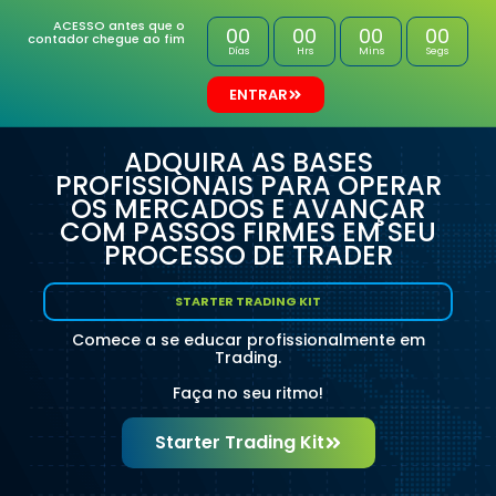
ACESSO antes que o
00
00
00
00
contador chegue ao fim
Días
Hrs
Mins
Segs
ENTRAR
ADQUIRA AS BASES
PROFISSIONAIS PARA OPERAR
OS MERCADOS E AVANÇAR
COM PASSOS FIRMES EM SEU
PROCESSO DE TRADER
STARTER TRADING KIT
Comece a se educar profissionalmente em
Trading.
Faça no seu ritmo!
Starter Trading Kit