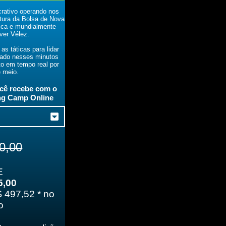
crativo operando nos
rtura da Bolsa de Nova
nica e mundialmente
ver Vélez.
s táticas para lidar
cado nesses minutos
nto em tempo real por
 meio.
ocê recebe com o
ng Camp Online
0,00
E
5,00
 497,52 * no
o