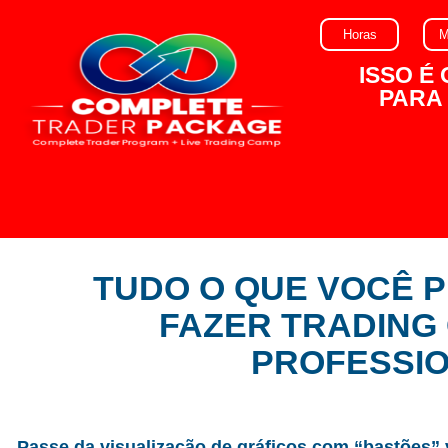
Horas
M
ISSO É
PARA
TUDO O QUE VOCÊ 
FAZER TRADING
PROFESSI
Passe da visualização de gráficos com “bastões” v