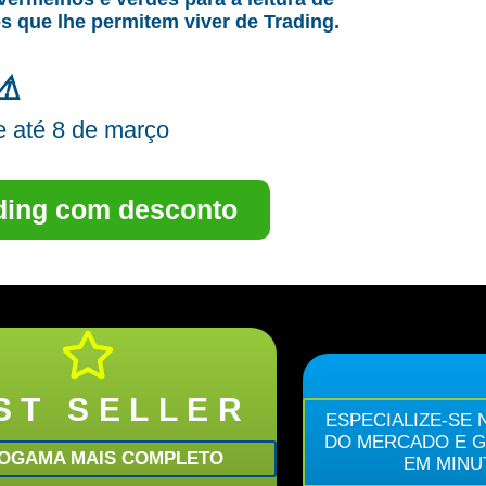
s que lhe permitem viver de Trading.
⚠️
e até 8 de março
ding com desconto
ST SELLER
ESPECIALIZE-SE 
DO MERCADO E 
OGAMA MAIS COMPLETO
EM MINU