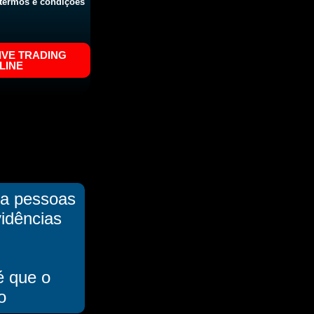
 termos e condições
IVE TRADING
LINE
 a pessoas
idências
é que o
o