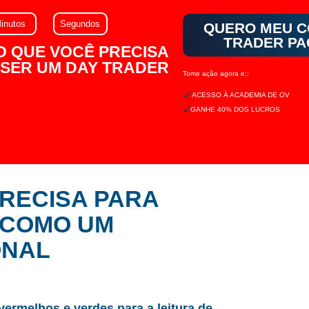
inutos
Segundos
QUERO MEU 
TRADER P
 O QUE VOCÊ PRECISA
 SER UM DAY TRADER
Tome ação agora e::
ACESSO À ACADEMIA DE OV
GANHE 40% DOS LUCROS
PRECISA PARA
 COMO UM
ONAL
ermelhos e verdes para a leitura de