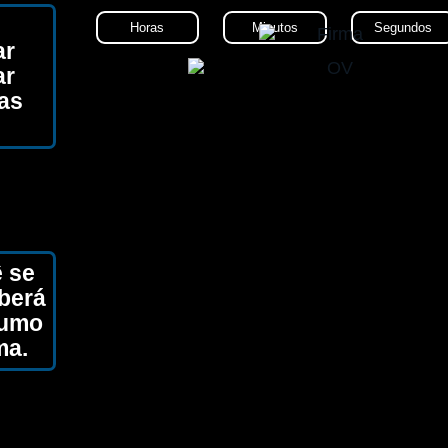
Horas
Minutos
Segundos
ar
ar
das
 se
eberá
tumo
ma.