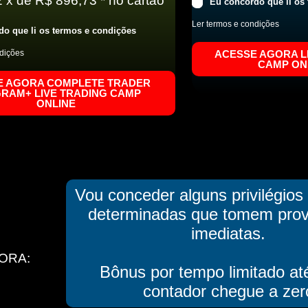
 x de R$ 896,73 * no cartão
Eu concordo que li os
Ler termos e condições
do que li os termos e condições
ndições
ACESSE AGORA L
CAMP ON
E AGORA COMPLETE TRADER
RAM+ LIVE TRADING CAMP
ONLINE
Vou conceder alguns privilégios
determinadas que tomem prov
imediatas.
ORA:
Bônus por tempo limitado at
contador chegue a zer