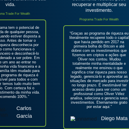
vida.
recuperar e multiplicar seu
investimento.
ama Trade For Wealth
Programa Trade For Wealth
rama tem o potencial de
da de qualquier pessoa,
“Graças ao programa de riqueza eu
ando estiver disposta a
literalmente recuperei todo o capital
sso. Antes de tomar o
que havia perdido em 2017 na
iqueza desconhecia por
primeira bolha do Bitcoin e até
o como funcionava o
dobrei com os investimentos que
nceiro e desconhecê-lo
fizemos em criptos e ações que
ndenado a ser pobre. Em
Oliver nos contou. Mudou
 um ano ao entrar no
totalmente minha mentalidade e
inha vida financeira e a
realmente me ensinou o que
amília têm mudado para
significa criar riqueza para nosso
 programa de riqueza é
legado, gerenciá-lo e aproveitar as
ível para todos e com
situações de mercado para investir
ez temos tudo muito bem
no longo prazo. É inestimável ter
do. Com certeza foi o
acesso direto para ver como um
estimento da minha vida.
profissional como Oliver Vélez
ecomendo 100%.”
analisa, seleciona e gerencia seus
investimentos. Eternamente grato
por estar aqui.”
Carlos
García
Diego Mata