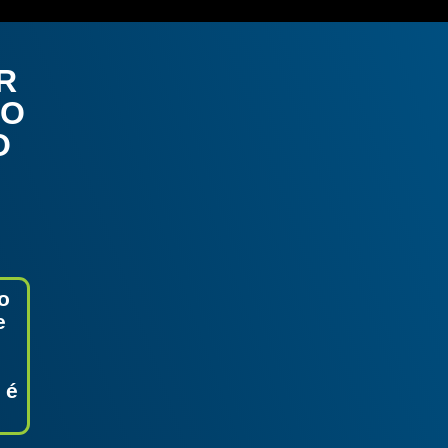
R
MO
O
o
e
 é