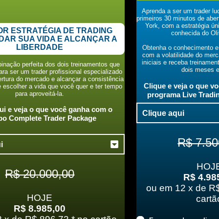
Aprenda a ser um trader lu
primeiros 30 minutos de abe
York, com a estratégia ú
OR ESTRATÉGIA DE TRADING
conhecida do Oli
DAR SUA VIDA E ALCANÇAR A
LIBERDADE
Obtenha o conhecimento e a
com a volatilidade do mer
iniciais e receba treiname
inação perfeita dos dois treinamentos que
dois meses e
ara ser um trader profissional especializado
ertura do mercado e alcançar a consistência
Clique e veja o que v
e escolher a vida que você quer e ter tempo
para aproveitá-la.
programa Live Tradi
ui e veja o que você ganha com o
Clique aqui
o Complete Trader Package
R$ 7.50
i
HOJ
R$ 20.000,00
R$ 4.98
ou em 12 x de R$
HOJE
cartã
R$ 8.985,00