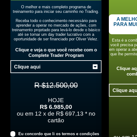
O melhor e mais completo programa de
treinamento para iniciar seu caminho no Trading.
A MELH
Receba todo o conhecimento necessário para
PARA MU
aprender a operar no mercado de ações, com
treinamento projetado para levá-lo desde o básico
até se tornar um day trader lucrativo com a
oportunidade de ser financiado por Oliver Velez.
Esta é a comb
você precisa p
Clique e veja o que você recebe com o
em operar a ab
que lhe permit
Complete Trader Program
Clique aqui
Clique aq
comb
R $12.500,00
Clique aqu
HOJE
R$ 6.985,00
ou em 12 x de R$ 697,13 * no
cartão
Eu concordo que li os termos e condições