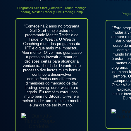
Programas Self Start (Complete Trader Package
ahora), Master Trader y Live Trading Camp
Progr
“Comeceihá 2 anos no programa
“Este prog
Self Start e hoje estou no
mudar a vi
programade Master Trader e de
sempre e qu
Trade for Wealth. O Wealth
dar o pa
Coaching é um dos programas da
curso de r
IFT e o que mais me impactou.
complet
Meu mentor, Oliver, nos guia passo
mundo fina
a passo ao investir e tomar as
é estar co
decisões certas para alcançar a
menos de
verdadeira liberdade. Durante este
programa, m
processo tive lucros muito bons e
de minha f
continuo a desenvolver
sempre. O
competências nas diferentes
compreens
dimensões do mercado de day
Oliver Vél
trading, swing, core, wealth a e
explica
legado. Eu também estou indo
melhor inv
muito bem no Bitcoin. Oliver é o
Eu r
melhor trader, um excelente mentor
e um grande ser humano.”