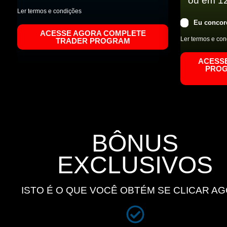
ou em 12
Ler termos e condições
Eu concor
ACESSE AGORA COMPLETE
Ler termos e co
TRADER PROGRAM
ACESS
PROG
BÔNUS
EXCLUSIVOS
ISTO É O QUE VOCÊ OBTÉM SE CLICAR AG